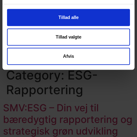
Livscyklusanalyse
Miljøvaredeklaration (EPD)
Dobbelt væsentlighedsanalyse
Tillad alle
Energiscreening
ESG rapport
Tillad valgte
Cases
Viden
Om os
Afvis
Kontakt os
Category:
ESG-
Rapportering
SMV:ESG – Din vej til
bæredygtig rapportering og
strategisk grøn udvikling