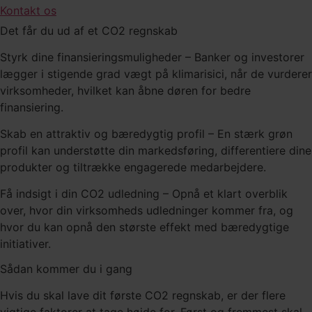
Kontakt os
Det får du ud af et CO2 regnskab
Styrk dine finansieringsmuligheder – Banker og investorer
lægger i stigende grad vægt på klimarisici, når de vurderer
virksomheder, hvilket kan åbne døren for bedre
finansiering.
Skab en attraktiv og bæredygtig profil – En stærk grøn
profil kan understøtte din markedsføring, differentiere dine
produkter og tiltrække engagerede medarbejdere.
Få indsigt i din CO2 udledning – Opnå et klart overblik
over, hvor din virksomheds udledninger kommer fra, og
hvor du kan opnå den største effekt med bæredygtige
initiativer.
Sådan kommer du i gang
Hvis du skal lave dit første CO2 regnskab, er der flere
vigtige faktorer at tage højde for. Først og fremmest skal