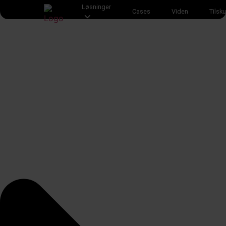
Løsninger
Cases
Viden
Tilsk
ESG rapportering
CO2 regnskab
Livscyklusanalyse (LCA)
Miljøvaredeklaration (EPD)
Dobbelt væsentlighedsanalyse
Energiscreening
ESG Rapport
Tilskud