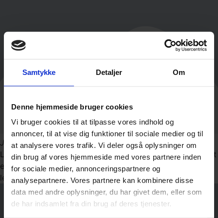
Samtykke
Detaljer
Om
Denne hjemmeside bruger cookies
Vi bruger cookies til at tilpasse vores indhold og
annoncer, til at vise dig funktioner til sociale medier og til
John Doe
CEO
at analysere vores trafik. Vi deler også oplysninger om
Lorem ipsum dolor sit amet, consectetur adipiscing elit. Ut
din brug af vores hjemmeside med vores partnere inden
elit tellus, luctus nec ullamcorper mattis, pulvinar dapibus
for sociale medier, annonceringspartnere og
leo.
analysepartnere. Vores partnere kan kombinere disse
data med andre oplysninger, du har givet dem, eller som
de har indsamlet fra din brug af deres tjenester.