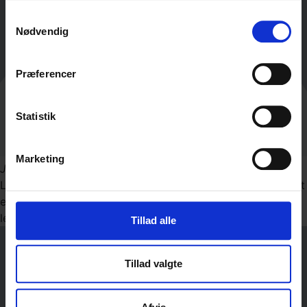
Samtykkevalg
Nødvendig
Præferencer
Statistik
Marketing
John Doe
CEO
Lorem ipsum dolor sit amet, consectetur adipiscing elit. Ut
elit tellus, luctus nec ullamcorper mattis, pulvinar dapibus
leo.
Tillad alle
Tillad valgte