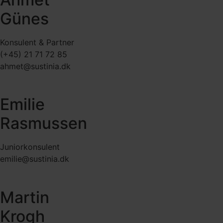
Günes
Konsulent & Partner
(+45) 21 71 72 85
ahmet@sustinia.dk
Emilie
Rasmussen
Juniorkonsulent
emilie@sustinia.dk
Martin
Krogh