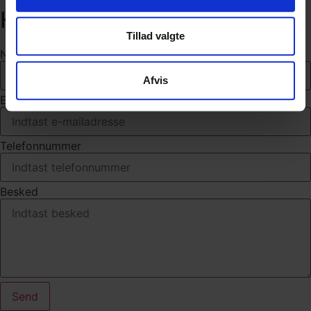
Hvad kan vi gøre for dig?
Tillad valgte
Navn
Afvis
E-mail
Telefonnummer
Besked
Send