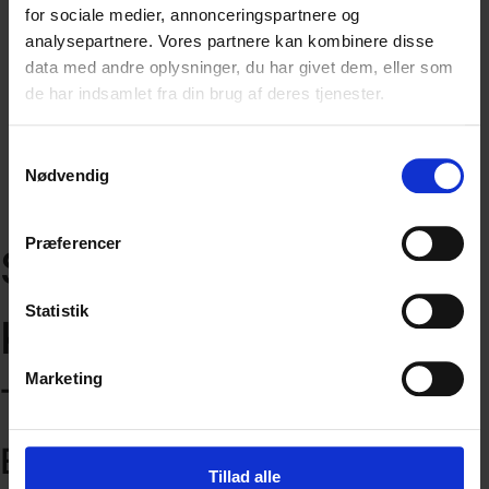
Livscyklusanalyse
for sociale medier, annonceringspartnere og
Miljøvaredeklaration (EPD)
analysepartnere. Vores partnere kan kombinere disse
Dobbelt væsentlighedsanalyse
data med andre oplysninger, du har givet dem, eller som
Energiscreening
de har indsamlet fra din brug af deres tjenester.
ESG rapport
Cases
Samtykkevalg
Viden
Nødvendig
Om os
Kontakt os
Præferencer
Sustinia
Statistik
Kontakt os
Marketing
Tlf.
25 70 20 19
E-mail
kontakt@sustinia.dk
Tillad alle