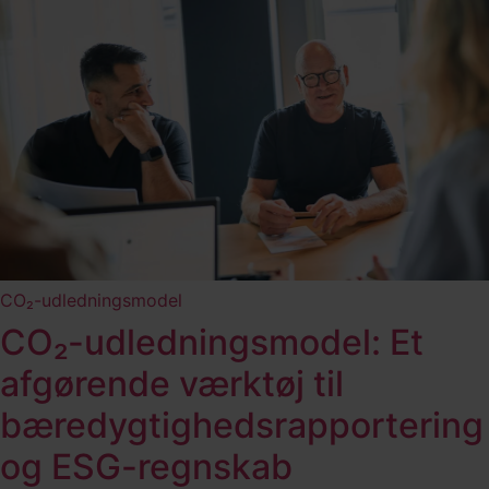
CO₂-udledningsmodel
CO₂-udledningsmodel: Et
afgørende værktøj til
bæredygtighedsrapportering
og ESG-regnskab