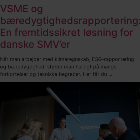
VSME og
bæredygtighedsrapportering
En fremtidssikret løsning for
danske SMV’er
Når man arbejder med klimaregnskab, ESG-rapportering
og bæredygtighed, støder man hurtigt på mange
forkortelser og tekniske begreber. Her får du ...