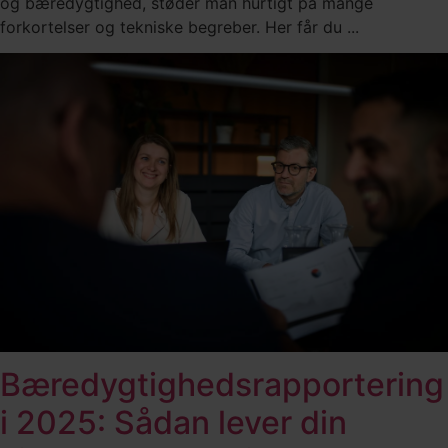
og bæredygtighed, støder man hurtigt på mange
forkortelser og tekniske begreber. Her får du ...
Bæredygtighedsrapportering
i 2025: Sådan lever din