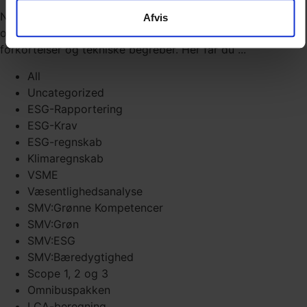
Når man arbejder med klimaregnskab, ESG-rapportering
Afvis
og bæredygtighed, støder man hurtigt på mange
forkortelser og tekniske begreber. Her får du ...
All
Uncategorized
ESG-Rapportering
ESG-Krav
ESG-regnskab
Klimaregnskab
VSME
Væsentlighedsanalyse
SMV:Grønne Kompetencer
SMV:Grøn
SMV:ESG
SMV:Bæredygtighed
Scope 1, 2 og 3
Omnibuspakken
LCA-beregning