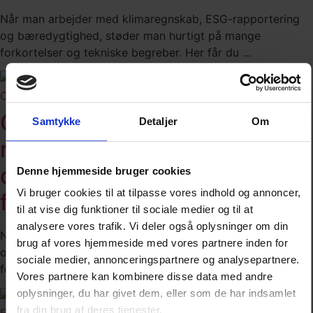
Når man arbejder med klimaregnskab, ESG-rapportering
og bæredygtighed, støder man hurtigt på mange
forkortelser og tekniske begreber. Her får du ...
CSRD-krav
CSRD-krav og ESG-
Samtykke
Detaljer
Om
rapportering: Hvad betyder
de nye bæredygtighedskrav
Denne hjemmeside bruger cookies
Vi bruger cookies til at tilpasse vores indhold og annoncer,
for danske virksomheder?
til at vise dig funktioner til sociale medier og til at
analysere vores trafik. Vi deler også oplysninger om din
Når man arbejder med klimaregnskab, ESG-rapportering
brug af vores hjemmeside med vores partnere inden for
og bæredygtighed, støder man hurtigt på mange
sociale medier, annonceringspartnere og analysepartnere.
forkortelser og tekniske begreber. Her får du ...
Vores partnere kan kombinere disse data med andre
oplysninger, du har givet dem, eller som de har indsamlet
fra din brug af deres tjenester.
ESG Scope 1, 2 og 3