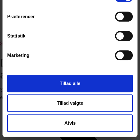
Præferencer
Statistik
Se mere
Marketing
Dobbelt væsentligheds-
analyse
Tillad alle
Skal vi hjælpe dig med at foretage en DMA-analyse som
en del af din samlede rapportering?
Tillad valgte
Afvis