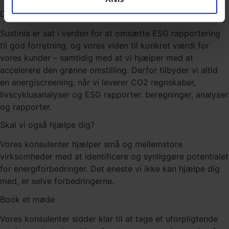
Din vej til grøn vækst
Sustinia er sat i verden for at omsætte ESG rapportering
til god forretning, og vores viden til konkret værdi for
vores kunder – samtidig med at vi hjælper med at
accelerere den grønne omstilling.
Derfor tilbyder vi altid
en energiscreening, når vi leverer CO2 regnskaber,
livscyklusanalyser og ESG rapporter. beregninger, analyser
og rapporter.
Skal vi også hjælpe dig?
Vores konsulenter hjælper små og mellemstore
virksomheder med at identificere og synliggøre potentialet
for energiforbedringer. Det eneste vi ikke kan hjælpe dig
med, er selve forbedringerne.
Book et møde
Vores konsulenter sidder klar til at tage et uforpligtende